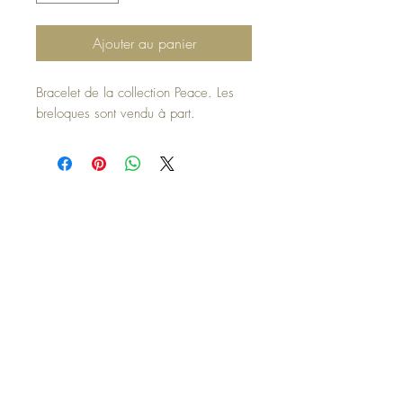
Ajouter au panier
Bracelet de la collection Peace. Les
breloques sont vendu à part.
Haut de page
Mentions légales
Politique en matière de cookies