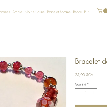
lantines
Ambre
Noir et jaune
Bracelet homme
Peace
Plus
Bracelet d
Prix
25,00 $CA
Quantité
*